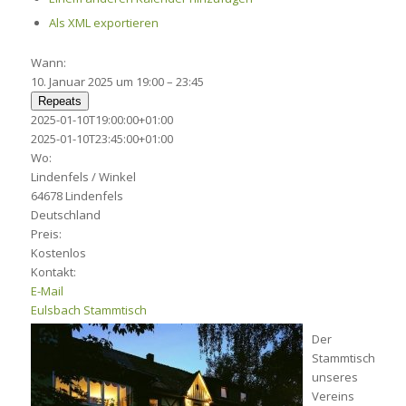
Als XML exportieren
Wann:
10. Januar 2025 um 19:00 – 23:45
Repeats
Google Maps kann auf dieser Seite nicht richtig
2025-01-10T19:00:00+01:00
geladen werden.
2025-01-10T23:45:00+01:00
Wo:
Lindenfels / Winkel
Ok
Bist du Inhaber dieser Website?
64678 Lindenfels
Deutschland
Preis:
Kostenlos
Kontakt:
E-Mail
Eulsbach
Stammtisch
Der
Stammtisch
unseres
Vereins