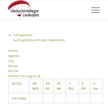
Schlagwörter
Ausflug
Eulsbach
Kultur
Stammtisch
Woche
Agenda
Tag
Monat
Woche
Woche vom August 28
28
SO.
29
30
31
1
2
3
MO.
DI.
MI.
DO.
FR.
SA.
Ganztägig