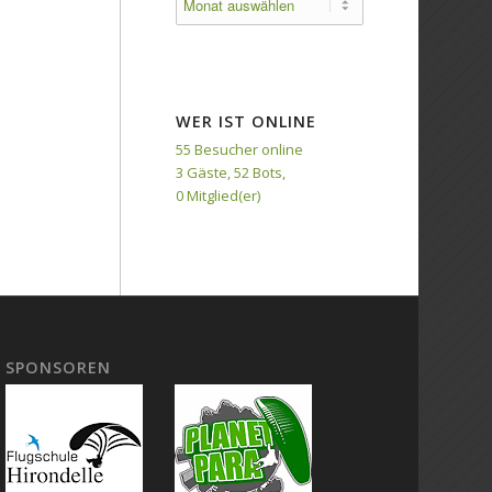
WER IST ONLINE
55 Besucher online
3 Gäste,
52 Bots,
0 Mitglied(er)
SPONSOREN