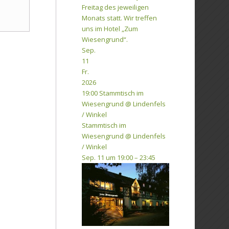
Freitag des jeweiligen
Monats statt. Wir treffen
uns im Hotel „Zum
Wiesengrund“.
Sep.
11
Fr.
2026
19:00
Stammtisch im
Wiesengrund
@ Lindenfels
/ Winkel
Stammtisch im
Wiesengrund
@ Lindenfels
/ Winkel
Sep. 11 um 19:00 – 23:45