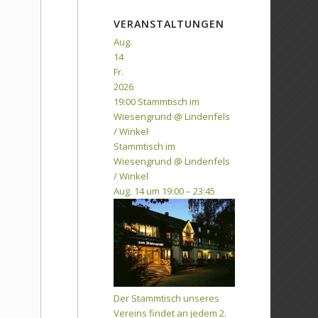
VERANSTALTUNGEN
Aug.
14
Fr.
2026
19:00
Stammtisch im
Wiesengrund
@ Lindenfels
/ Winkel
Stammtisch im
Wiesengrund
@ Lindenfels
/ Winkel
Aug. 14 um 19:00 – 23:45
Der Stammtisch unseres
Vereins findet an jedem 2.