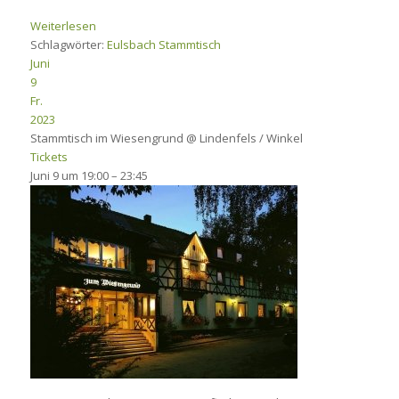
Weiterlesen
Schlagwörter:
Eulsbach
Stammtisch
Juni
9
Fr.
2023
Stammtisch im Wiesengrund
@ Lindenfels / Winkel
Tickets
Juni 9 um 19:00 – 23:45