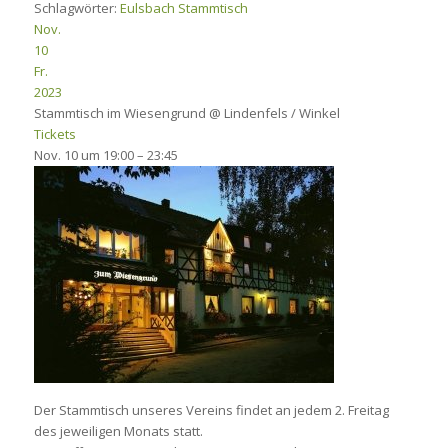
Schlagwörter:
Eulsbach
Stammtisch
Nov.
10
Fr.
2023
Stammtisch im Wiesengrund
@ Lindenfels / Winkel
Tickets
Nov. 10 um 19:00 – 23:45
Der Stammtisch unseres Vereins findet an jedem 2. Freitag
des jeweiligen Monats statt.