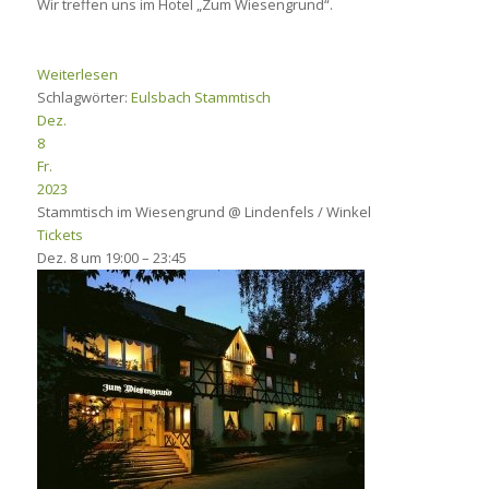
Wir treffen uns im Hotel „Zum Wiesengrund“.
Weiterlesen
Schlagwörter:
Eulsbach
Stammtisch
Dez.
8
Fr.
2023
Stammtisch im Wiesengrund
@ Lindenfels / Winkel
Tickets
Dez. 8 um 19:00 – 23:45