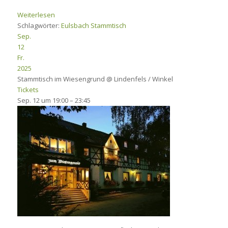
Weiterlesen
Schlagwörter:
Eulsbach
Stammtisch
Sep.
12
Fr.
2025
Stammtisch im Wiesengrund
@ Lindenfels / Winkel
Tickets
Sep. 12 um 19:00 – 23:45