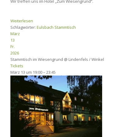
Wir treffen uns im Hotel „Zum Wiesengrund“.
Weiterlesen
Schlagwörter:
Eulsbach
Stammtisch
März
13
Fr.
2026
Stammtisch im Wiesengrund
@ Lindenfels / Winkel
Tickets
März 13 um 19:00 – 23:45