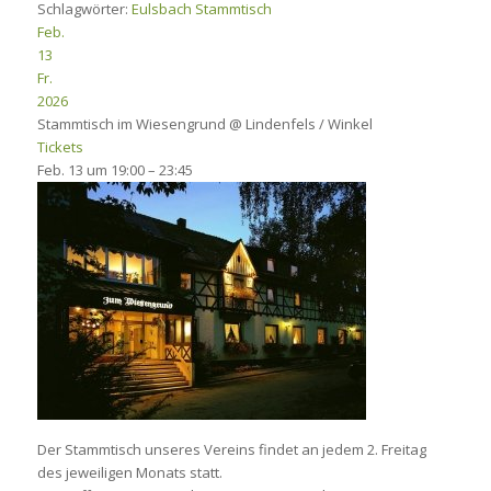
Schlagwörter:
Eulsbach
Stammtisch
Feb.
13
Fr.
2026
Stammtisch im Wiesengrund
@ Lindenfels / Winkel
Tickets
Feb. 13 um 19:00 – 23:45
Der Stammtisch unseres Vereins findet an jedem 2. Freitag
des jeweiligen Monats statt.